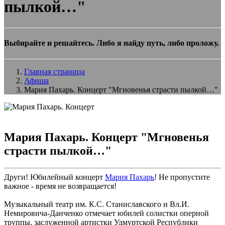
пылкой…"
Выбирайте и решайтесь. Либо я найду путь, либо проложу.
Главная страница
Афиша
Мария Пахарь. Концерт "Мгновенья страсти пылкой…"
Мария Пахарь. Концерт "Мгновенья
страсти пылкой…"
Други! Юбилейный концерт
Мария Пахарь
! Не пропустите
важное - время не возвращается!
Музыкальный театр им. К.С. Станиславского и Вл.И.
Немировича-Данченко отмечает юбилей солистки оперной
труппы, заслуженной артистки Удмуртской Республики