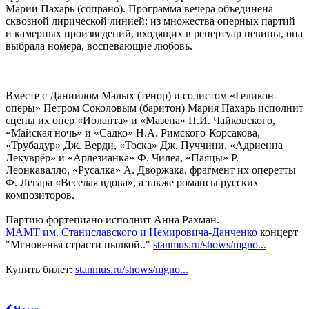
Марии Пахарь (сопрано). Программа вечера объединена
сквозной лирической линией: из множества оперных партий
и камерных произведений, входящих в репертуар певицы, она
выбрала номера, воспевающие любовь.
Вместе с Даниилом Малых (тенор) и солистом «Геликон-
оперы» Петром Соколовым (баритон) Мария Пахарь исполнит
сцены их опер «Иоланта» и «Мазепа» П.И. Чайковского,
«Майская ночь» и «Садко» Н.А. Римского-Корсакова,
«Трубадур» Дж. Верди, «Тоска» Дж. Пуччини, «Адриенна
Лекуврёр» и «Арлезианка» Ф. Чилеа, «Паяцы» Р.
Леонкавалло, «Русалка» А. Дворжака, фрагмент их оперетты
Ф. Легара «Веселая вдова», а также романсы русских
композиторов.
Партию фортепиано исполнит Анна Рахман.
МАМТ им. Станиславского и Немировича-Данченко
концерт
"Мгновенья страсти пылкой.."
stanmus.ru/shows/mgno...
Купить билет:
stanmus.ru/shows/mgno...
Назад