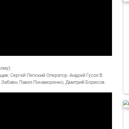
ому).
ик: Сергей Лепский Оператор: Андрей Гусол В
й Забавн, Павел Понаморенко, Дмитрий Борисов.