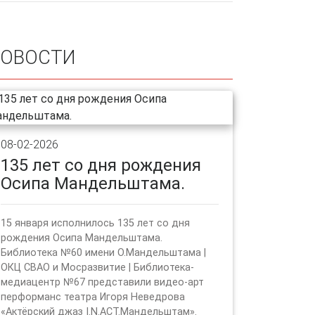
ОВОСТИ
08-02-2026
135 лет со дня рождения
Осипа Мандельштама.
15 января исполнилось 135 лет со дня
рождения Осипа Мандельштама.
Библиотека №60 имени О.Мандельштама |
ОКЦ СВАО и Мосразвитие | Библиотека-
медиацентр №67 представили видео-арт
перформанс театра Игоря Неведрова
«Актёрский джаз I.N.ACT.Мандельштам».