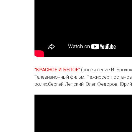
(посвящение И. Бродск
"КРАСНОЕ И БЕЛОЕ"
Телевизионный фильм. Режиссер-постановщ
ролях:Сергей Лепский, Олег Федоров, Юри