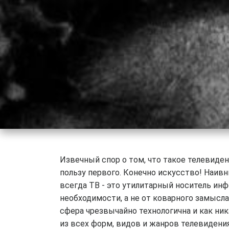
Извечный спор о том, что такое телевиден
пользу первого. Конечно искусство! Наивны
всегда ТВ - это утилитарный носитель инф
необходимости, а не от коварного замысл
сфера чрезвычайно технологична и как ник
из всех форм, видов и жанров телевидени