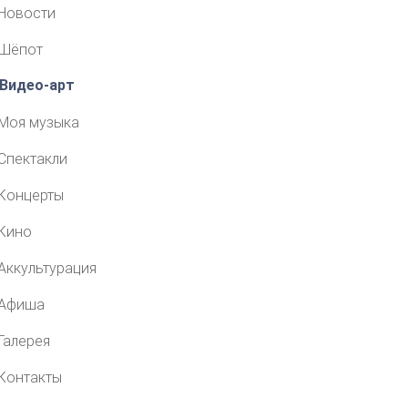
Новости
Шёпот
Видео-арт
Моя музыка
Спектакли
Концерты
Кино
Аккультурация
Афиша
Галерея
Контакты