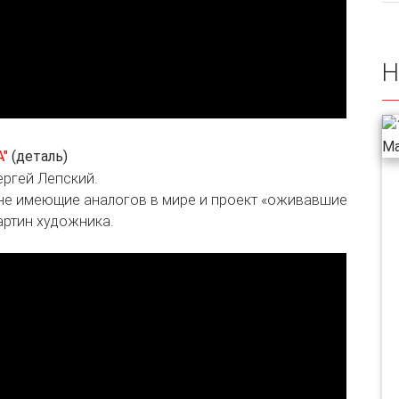
Н
"
(деталь)
ргей Лепский.
не имеющие аналогов в мире и проект «оживавшие
артин художника.